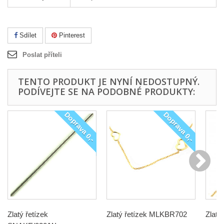
Sdílet
Pinterest
Poslat příteli
TENTO PRODUKT JE NYNÍ NEDOSTUPNÝ.
PODÍVEJTE SE NA PODOBNÉ PRODUKTY:
Doprava 0,-
Doprava 0,-
Zlatý řetízek
Zlatý řetízek MLKBR702
Zlatý