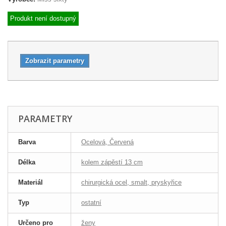
Produkt není dostupný
Zobrazit parametry
PARAMETRY
Barva
Ocelová, Červená
Délka
kolem zápěstí 13 cm
Materiál
chirurgická ocel, smalt, pryskyřice
Typ
ostatní
Určeno pro
ženy