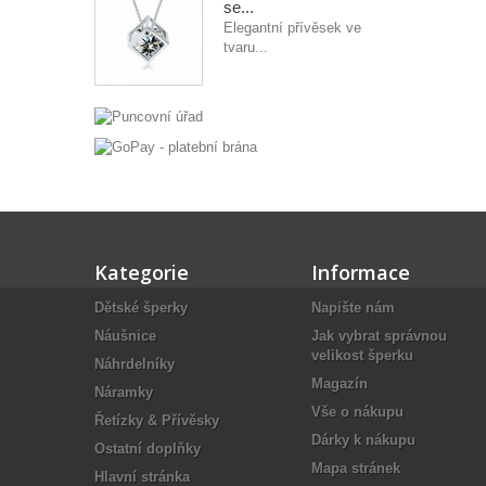
se...
Elegantní přívěsek ve
tvaru...
Kategorie
Informace
Dětské šperky
Napište nám
Náušnice
Jak vybrat správnou
velikost šperku
Náhrdelníky
Magazín
Náramky
Vše o nákupu
Řetízky & Přívěsky
Dárky k nákupu
Ostatní doplňky
Mapa stránek
Hlavní stránka