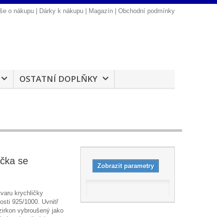
še o nákupu
|
Dárky k nákupu
|
Magazín
|
Obchodní podmínky
OSTATNÍ DOPLŇKY
ička se
Zobrazit parametry
tvaru krychličky
osti 925/1000. Uvnitř
zirkon vybroušený jako