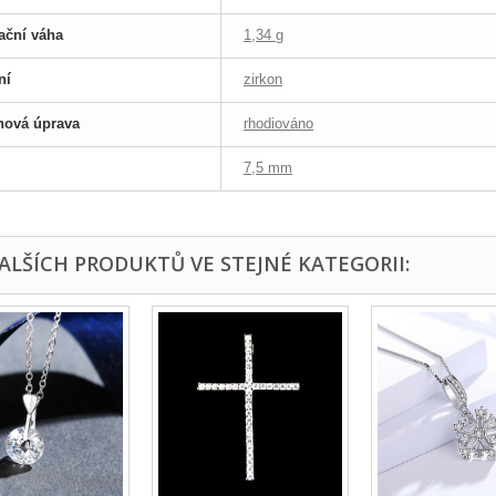
ační váha
1,34 g
ní
zirkon
hová úprava
rhodiováno
7,5 mm
DALŠÍCH PRODUKTŮ VE STEJNÉ KATEGORII: