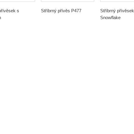
přívěsek s
Stříbrný přívěs P477
Stříbrný přívěsek
m
Snowflake