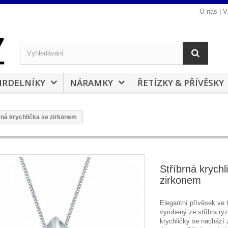
O nás
|
V
RDELNÍKY
NÁRAMKY
ŘETÍZKY & PŘÍVĚSKY
rná krychlička se zirkonem
Stříbrná krychl
zirkonem
Elegantní přívěsek ve 
vyrobený ze stříbra ryz
krychličky se nachází 