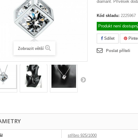
diamant. Přívěsek dod
Kód skladu:
2225967
Produkt není dostupn
Sdílet
Pinte
Zobrazit větší
Poslat příteli
AMETRY
ál
stříbro 925/1000