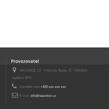
Provozovatel
NAUSNICE.CZ - Vítězslav Burda, IČ: 70202826
neplátce DPH
Zavolejte nám
+420 xxx xxx xxx
E-mail:
info@nausnice.cz