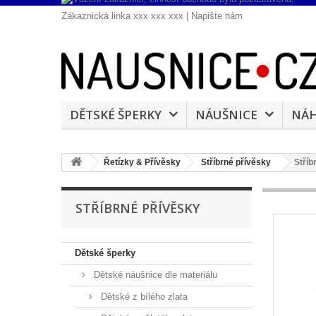
Zákaznická linka xxx xxx xxx |
Napište nám
DĚTSKÉ ŠPERKY
NÁUŠNICE
NÁH
Řetízky & Přívěsky
Stříbrné přívěsky
Stříb
STŘÍBRNÉ PŘÍVĚSKY
Dětské šperky
Dětské náušnice dle materiálu
Dětské z bílého zlata