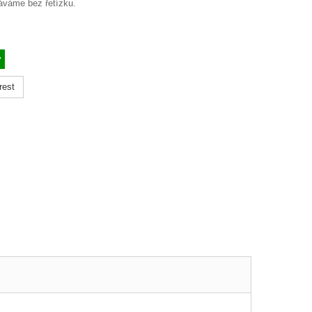
áváme bez řetízku.
ý
rest