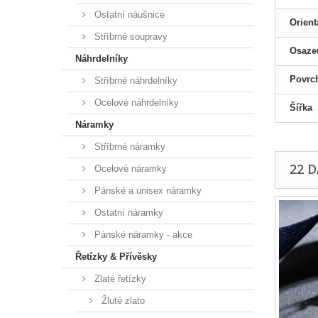
Ostatní náušnice
Orient
Stříbrné soupravy
Osaze
Náhrdelníky
Povrc
Stříbrné náhrdelníky
Ocelové náhrdelníky
Šířka
Náramky
Stříbrné náramky
22 
Ocelové náramky
Pánské a unisex náramky
Ostatní náramky
Pánské náramky - akce
Řetízky & Přívěsky
Zlaté řetízky
Žluté zlato