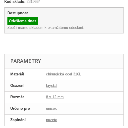
Kód skladu:
2319664
Dostupnost
Odešleme dnes
Zboží máme skladem k okamžitému odeslání.
PARAMETRY
Materiál
chirurgická ocel 316L
Osazení
krystal
Rozměr
8 x 12 mm
Určeno pro
unisex
Zapínání
puzeta