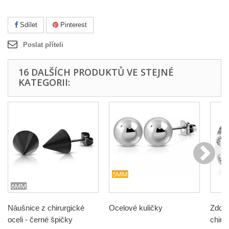
Sdílet
Pinterest
Poslat příteli
16 DALŠÍCH PRODUKTŮ VE STEJNÉ
KATEGORII:
Náušnice z chirurgické
Ocelové kuličky
Zdob
oceli - černé špičky
chiru