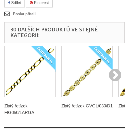
Sdílet
Pinterest
Poslat příteli
30 DALŠÍCH PRODUKTŮ VE STEJNÉ
KATEGORII:
Doprava 0,-
Doprava 0,-
Zlatý řetízek
Zlatý řetízek GVGL/030/D1
Zlatý
FIG050/LARGA