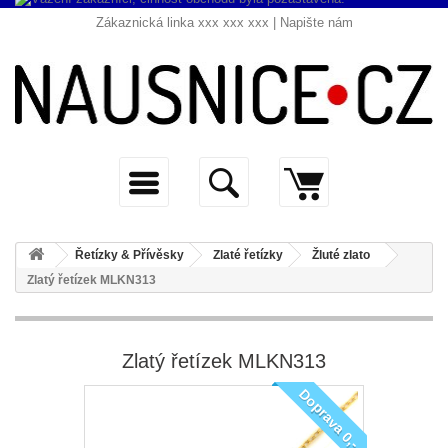
Zákaznická linka xxx xxx xxx |
Napište nám
Řetízky & Přívěsky
Zlaté řetízky
Žluté zlato
Zlatý řetízek MLKN313
Zlatý řetízek MLKN313
Doprava 0,-