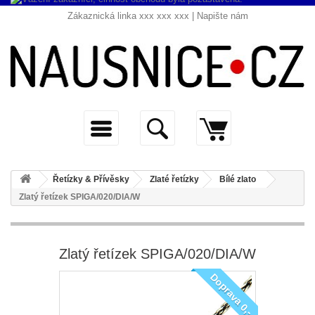
Zákaznická linka xxx xxx xxx |
Napište nám
Řetízky & Přívěsky
Zlaté řetízky
Bílé zlato
Zlatý řetízek SPIGA/020/DIA/W
Zlatý řetízek SPIGA/020/DIA/W
Doprava 0,-