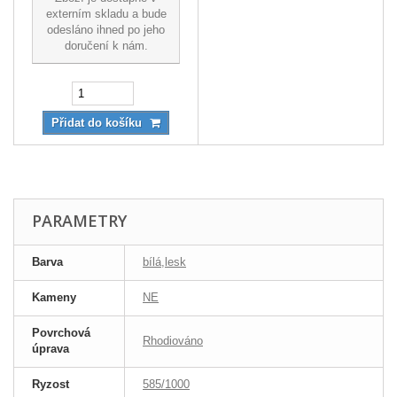
externím skladu a bude
odesláno ihned po jeho
doručení k nám.
Přidat do košíku
PARAMETRY
Barva
bílá,lesk
Kameny
NE
Povrchová
Rhodiováno
úprava
Ryzost
585/1000