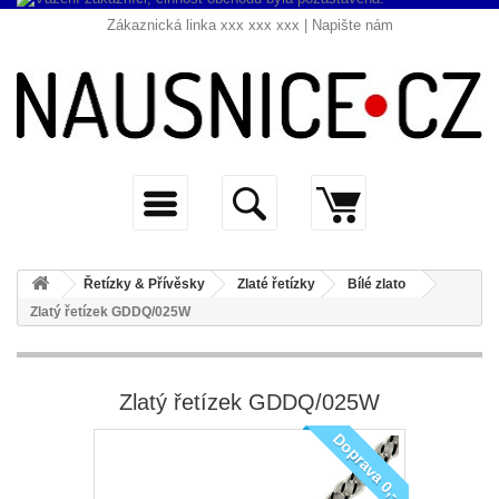
Zákaznická linka xxx xxx xxx |
Napište nám
Řetízky & Přívěsky
Zlaté řetízky
Bílé zlato
Zlatý řetízek GDDQ/025W
Zlatý řetízek GDDQ/025W
Doprava 0,-