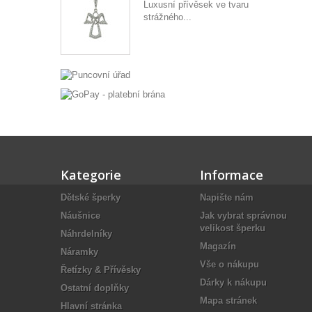
Luxusní přívěsek ve tvaru
strážného...
Kategorie
Informace
Dětské šperky
Napište nám
Náušnice
Jak vybrat správnou
velikost šperku
Náhrdelníky
Magazín
Náramky
Vše o nákupu
Řetízky & Přívěsky
Dárky k nákupu
Ostatní doplňky
Mapa stránek
Hlavní stránka