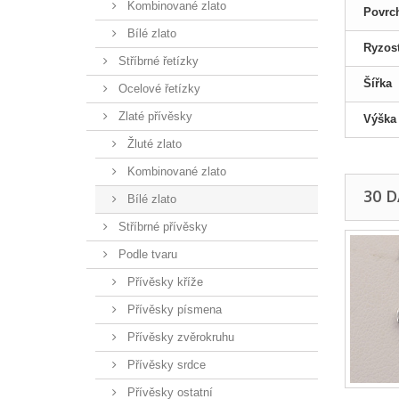
Kombinované zlato
Povrc
Bílé zlato
Ryzos
Stříbrné řetízky
Šířka
Ocelové řetízky
Zlaté přívěsky
Výška
Žluté zlato
Kombinované zlato
30 
Bílé zlato
Stříbrné přívěsky
Podle tvaru
Přívěsky kříže
Přívěsky písmena
Přívěsky zvěrokruhu
Přívěsky srdce
Přívěsky ostatní