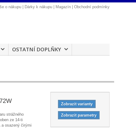
še o nákupu
|
Dárky k nákupu
|
Magazín
|
Obchodní podmínky
OSTATNÍ DOPLŇKY
2672W
Zobrazit varianty
aru strážného
Zobrazit parametry
oben ze 14-ti
a a osazený čirými