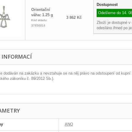
Dostupnost
Orientační
Odešleme do
14. 0
váha: 1.25 g
3 862 Kč
Kód skladu:
Zboží je dostupné v
37856814
odesláno ihned po j
E INFORMACÍ
je dodáván na zakázku a nevztahuje se na něj právo na odstoupení od kupní 
kého zákoníku č. 89/2012 Sb.).
AMETRY
ny
ANO