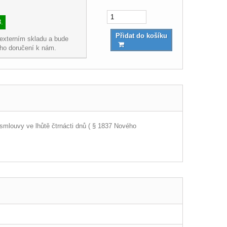
8.
Přidat do košíku
 externím skladu a bude
eho doručení k nám.
smlouvy ve lhůtě čtrnácti dnů ( § 1837 Nového