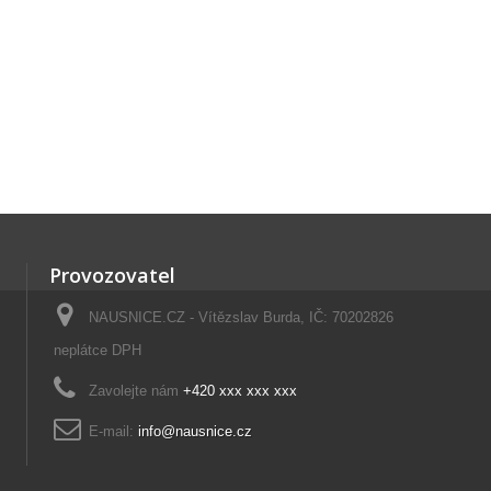
Provozovatel
NAUSNICE.CZ - Vítězslav Burda, IČ: 70202826
neplátce DPH
Zavolejte nám
+420 xxx xxx xxx
E-mail:
info@nausnice.cz