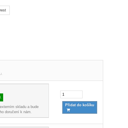
rest
u.
8.
Přidat do košíku
 externím skladu a bude
eho doručení k nám.