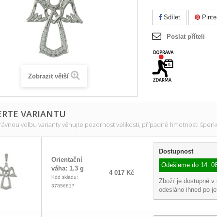
Sdílet
Pinte
Poslat příteli
Zobrazit větší
ERTE VARIANTU
rávnou volbu varianty věnujte pozornost velikosti, případně hmotnosti šperk
Dostupnost
Orientační
Odešleme do
14. 0
váha: 1.3 g
4 017 Kč
Kód skladu:
Zboží je dostupné v
37856817
odesláno ihned po j