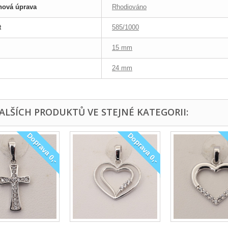
hová úprava
Rhodiováno
t
585/1000
15 mm
24 mm
DALŠÍCH PRODUKTŮ VE STEJNÉ KATEGORII:
Doprava 0,-
Doprava 0,-