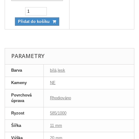
Přidat do košíku
PARAMETRY
Barva
bílá,lesk
Kameny
NE
Povrchová
Rhodiováno
úprava
Ryzost
585/1000
Šířka
11 mm
Výška
20 mm