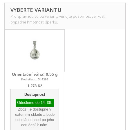
VYBERTE VARIANTU
Pro správnou volbu varianty věnujte pozornost velikosti,
případně hmotnosti šperku.
Orientační váha: 0.55 g
Kód skladu: 544393
1 278 Kč
Dostupnost
Odešleme do
14. 08.
Zboží je dostupné v
externím skladu a bude
odesláno ihned po jeho
doručení k nám.