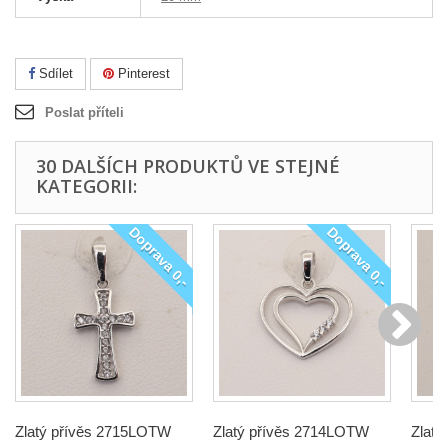
Sdílet
Pinterest
Poslat příteli
30 DALŠÍCH PRODUKTŮ VE STEJNÉ
KATEGORII:
Doprava 0,-
Doprava 0,-
Zlatý přívěs 2715LOTW
Zlatý přívěs 2714LOTW
Zlat