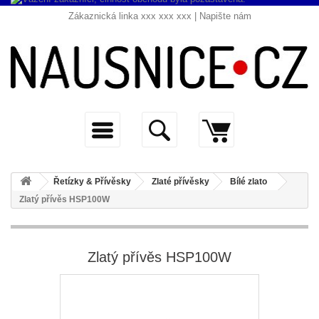
Zákaznická linka xxx xxx xxx |
Napište nám
Řetízky & Přívěsky
Zlaté přívěsky
Bílé zlato
Zlatý přívěs HSP100W
Zlatý přívěs HSP100W