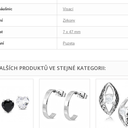
náušnic
Visací
ní
Zirkony
st
7 x 47 mm
ání
Puzeta
DALŠÍCH PRODUKTŮ VE STEJNÉ KATEGORII: