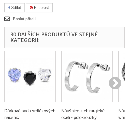
Sdílet
Pinterest
Poslat příteli
30 DALŠÍCH PRODUKTŮ VE STEJNÉ
KATEGORII:
Dárková sada srdíčkových
Náušnice z chirurgické
Náušn
náušnic
oceli - polokroužky
white